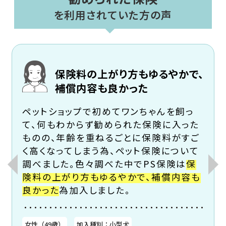
を利用されていた方の声
保険料の上がり方もゆるやかで、
補償内容も良かった
ペットショップで初めてワンちゃんを飼っ
て、何もわからず勧められた保険に入った
ものの、年齢を重ねるごとに保険料がすご
く高くなってしまう為、ペット保険について
約
調べました。色々調べた中でPS保険は
保
険料の上がり方もゆるやかで、補償内容も
会
良かった
為加入しました。
女性（49歳）
加入種別：小型犬