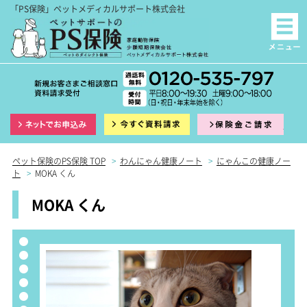
「PS保険」ペットメディカルサポート株式会社
インターネット申込
資料請求
保険
ペット保険のPS保険 TOP
>
わんにゃん健康ノート
>
にゃんこの健康ノー
ト
>
MOKA くん
MOKA くん