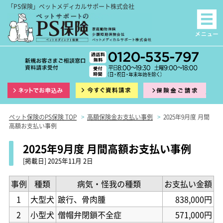
「PS保険」ペットメディカルサポート株式会社
インターネット申込
資料請求
保険
ペット保険のPS保険 TOP
>
高額保険金お支払い事例
>
2025年9月度 月間
高額お支払い事例
2025年9月度 月間高額お支払い事例
[掲載日]
2025年11月 2日
事例
種類
病気・怪我の種類
お支払い金額
1
大型犬
跛行、骨肉腫
838,000円
2
小型犬
僧帽弁閉鎖不全症
571,000円