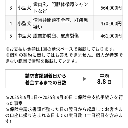
歯肉炎、門脈体循環シャン
3
小型犬
564,000円
トなど
僧帽弁閉鎖不全症、肝疾患
4
小型犬
470,000円
疑い
5
中型犬
股関節脱臼、皮膚裂傷
461,000円
※お支払い金額は1回の請求ベースで掲載しております。
※個別の契約に関してはお答えできません。個人が特定で
きない範囲で情報を掲載しています。
請求書類到着日から
平均
8.8
日
着金するまでの日数
※2025年9月1日～2025年9月30日に保険金支払手続きを行
った事案
※保険金請求書類が整った日の翌日から起算してお客さま
の口座に振り込まれる日までの実日数（土日祝日を含みま
す）