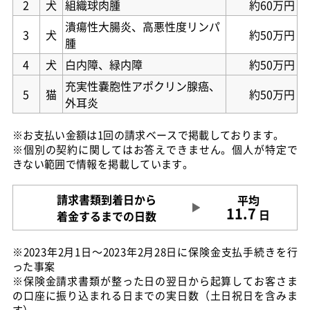
2
犬
組織球肉腫
約60万円
潰瘍性大腸炎、高悪性度リンパ
3
犬
約50万円
腫
4
犬
白内障、緑内障
約50万円
充実性嚢胞性アポクリン腺癌、
5
猫
約50万円
外耳炎
※お支払い金額は1回の請求ベースで掲載しております。
※個別の契約に関してはお答えできません。個人が特定で
きない範囲で情報を掲載しています。
請求書類到着日から
平均
11.7
日
着金するまでの日数
※2023年2月1日～2023年2月28日に保険金支払手続きを行
った事案
※保険金請求書類が整った日の翌日から起算してお客さま
の口座に振り込まれる日までの実日数（土日祝日を含みま
す）