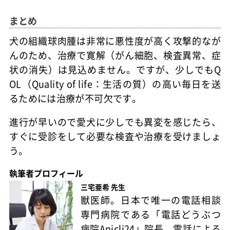
まとめ
犬の組織球肉腫は非常に悪性度が高く攻撃的なが
んのため、治療で寛解（がん細胞、検査異常、症
状の消失）は見込めません。ですが、少しでもQ
OL（Quality of life：生活の質）の高い毎日を送
るためには治療が不可欠です。
進行が早いので愛犬に少しでも異変を感じたら、
すぐに受診をして必要な検査や治療を受けましょ
う。
執筆者プロフィール
三宅亜希 先生
獣医師。日本で唯一の電話相談
専門病院である「電話どうぶつ
病院Anicli24」院長。電話による