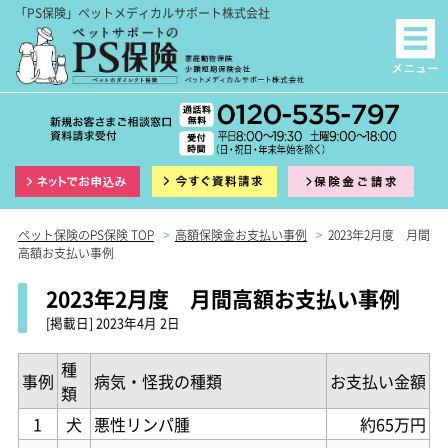
「PS保険」ペットメディカルサポート株式会社
インターネット申込
資料請求
保険
ペット保険のPS保険 TOP
>
高額保険金お支払い事例
>
2023年2月度 月間
高額お支払い事例
2023年2月度 月間高額お支払い事例
[掲載日]
2023年4月 2日
種
事例
病気・怪我の種類
お支払い金額
類
1
犬
悪性リンパ腫
約65万円