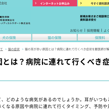
式会社
インターネットお申込み
今すぐ資料請
お知らせ
採用情報
よ
犬の保険
猫の保険
保険料
て
>
猫の症状
>
猫の耳が赤い原因とは？病院に連れて行くべき症状を獣医師が
因とは？病院に連れて行くべき
て、どのような病気があるのでしょうか。耳がいつも
赤くなる原因や病院に連れて行くタイミング、予防や