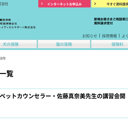
式会社
インターネットお申込み
今すぐ資料請
お知らせ
採用情報
よ
犬の保険
猫の保険
保険料
08年
せ一覧
土）ペットカウンセラー・佐藤真奈美先生の講習会開