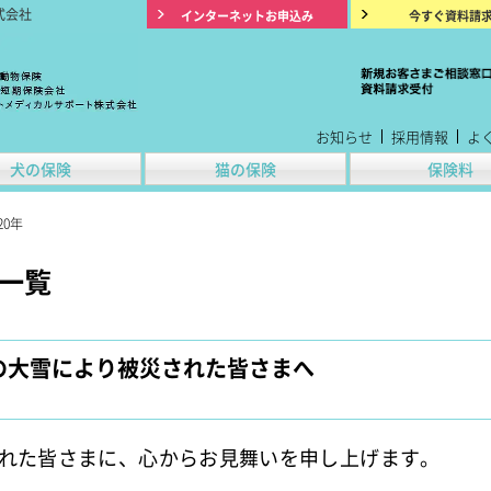
式会社
インターネットお申込み
今すぐ資料請
お知らせ
採用情報
よ
犬の保険
猫の保険
保険料
20年
せ一覧
らの大雪により被災された皆さまへ
れた皆さまに、心からお見舞いを申し上げます。