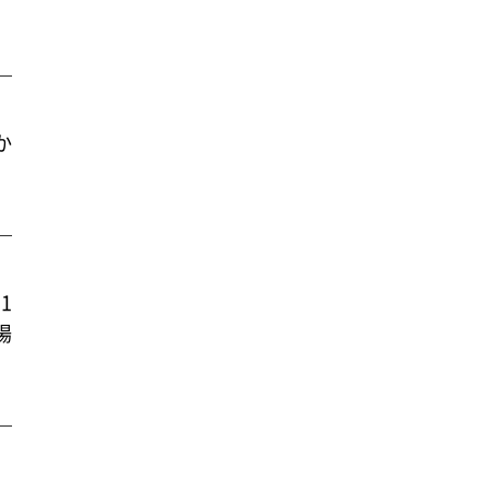
。
か
1
場