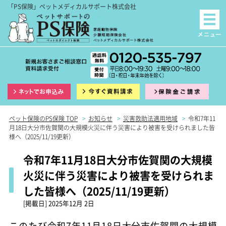
「PS保険」ペットメディカルサポート株式会社
インターネット申込
資料請求
保険
ペット保険のPS保険 TOP
>
お知らせ
>
災害救助法適用地域
>
令和7年11
月18日大分市佐賀関の大規模火災に伴う災害により被害を受けられました皆
様へ（2025/11/19更新）
令和7年11月18日大分市佐賀関の大規模
火災に伴う災害により被害を受けられま
した皆様へ（2025/11/19更新）
[掲載日]
2025年12月 2日
このたび令和7年11月18日大分市佐賀関の大規模