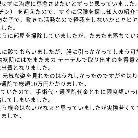
配せずに治療に専念させたいとずっと思っていました
（チン） を迎えたので、すぐに保険を探し知人の紹介で
坊な子で、動きも活発なので怪我をしないかヒヤヒヤ
ました。
ように部屋を掃除していましたが、たまたま落ちてい
んに診てもらいましたが、腸に引っかかってしまう可
物病院にはたまたまカ テーテルで取り出すのを得意
な出費となりました。
、元気な姿を見れたのはうれしかったのですがやはり
通院で総額10万円かかりました。
入していたので、手術代・通医院代金ともに限度額いっ
縮してしまいました。
使う機会はないかなぁと思っていましたが実際若くて
じました。