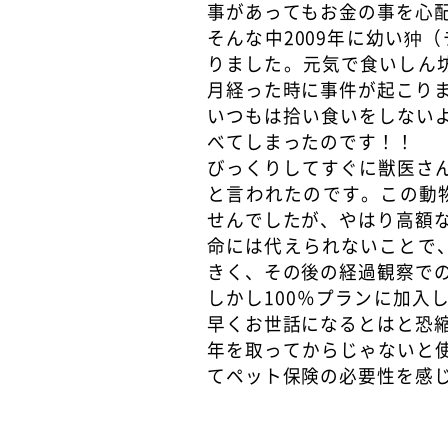
事があってもお金の事を心
そんな中2009年に幼い狆
りました。元気で食いしん
月経った時に事件が起こり
いつもは拾い食いをしない
べてしまったのです！！
びっくりしてすぐに獣医さ
と言われたのです。この動
せんでしたが、やはり高額
命には代えられないことで
きく、その後の経過観察での
しかし100％プランに加
早くお世話になるとはと恐
年を取ってからじゃないと
てペット保険の必要性を感