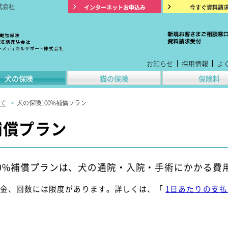
式会社
インターネットお申込み
今すぐ資料請
お知らせ
採用情報
よ
犬の保険
猫の保険
保険料
て
>
犬の保険100%補償プラン
補償プラン
00%補償プランは、犬の通院・入院・手術にかかる費用
代金、回数には限度があります。詳しくは、「
1日あたりの支