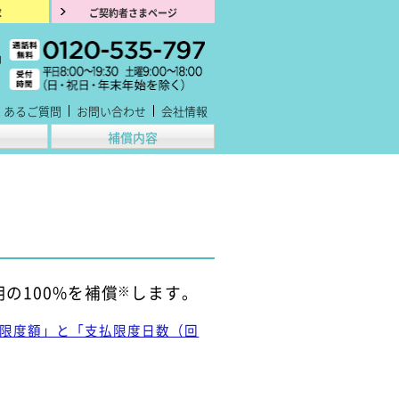
求
ご契約者さまページ
くあるご質問
お問い合わせ
会社情報
補償内容
の100%を補償
※
します。
払限度額」と「支払限度日数（回