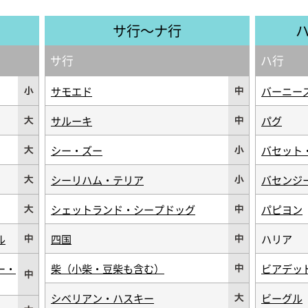
サ行～ナ行
サ行
ハ行
サモエド
バーニー
サルーキ
パグ
シー・ズー
バセット
シーリハム・テリア
バセンジ
シェットランド・シープドッグ
パピヨン
ル
四国
ハリア
ー・
柴（小柴・豆柴も含む）
ビアデッ
シベリアン・ハスキー
ビーグル