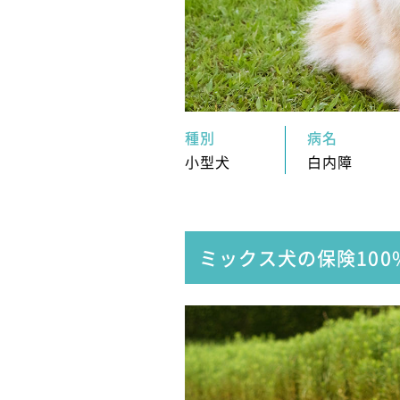
種別
病名
小型犬
白内障
ミックス犬の保険
10