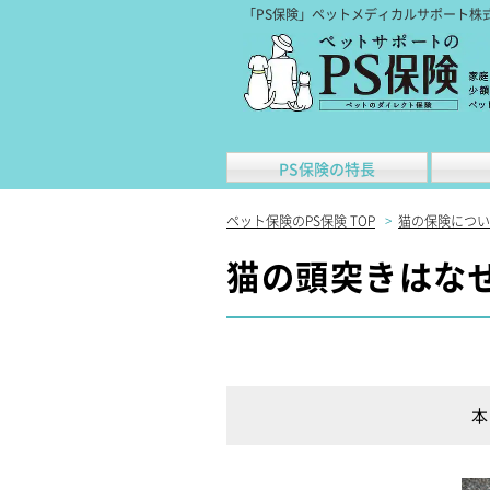
「PS保険」ペットメディカルサポート株
PS保険の特長
ペット保険のPS保険 TOP
>
猫の保険につい
猫の頭突きはな
本