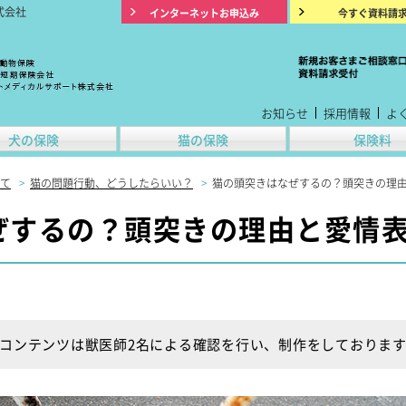
式会社
インターネットお申込み
今すぐ資料請
お知らせ
採用情報
よ
犬の保険
猫の保険
保険料
て
>
猫の問題行動、どうしたらいい？
>
猫の頭突きはなぜするの？頭突きの理
ぜするの？頭突きの理由と愛情
コンテンツは獣医師2名による確認を行い、制作をしておりま