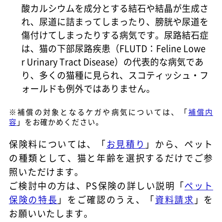
酸カルシウムを成分とする結石や結晶が生成さ
れ、尿道に詰まってしまったり、膀胱や尿道を
傷付けてしまったりする病気です。尿路結石症
は、猫の下部尿路疾患（FLUTD：Feline Lowe
r Urinary Tract Disease）の代表的な病気であ
り、多くの猫種に見られ、スコティッシュ・フ
ォールドも例外ではありません。
※補償の対象となるケガや病気については、「
補償内
容
」をお確かめください。
保険料については、「
お見積り
」から、ペット
の種類として、猫と年齢を選択するだけでご参
照いただけます。
ご検討中の方は、PS保険の詳しい説明「
ペット
保険の特長
」をご確認のうえ、「
資料請求
」を
お願いいたします。