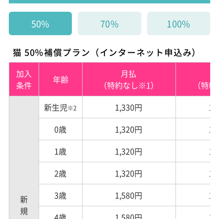
50%
70%
100%
猫 50％補償プラン（インターネット申込み）
加入
月払
年齢
条件
（特約なし※1）
（特約
新生児
1,330円
1,
※2
0歳
1,320円
1,
1歳
1,320円
1,
2歳
1,320円
1,
3歳
1,580円
1,
新規
4歳
1,580円
1,