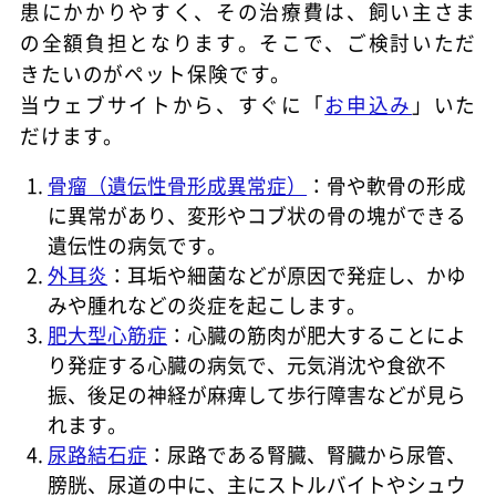
患にかかりやすく、その治療費は、飼い主さま
の全額負担となります。そこで、ご検討いただ
きたいのがペット保険です。
当ウェブサイトから、すぐに「
お申込み
」いた
だけます。
骨瘤（遺伝性骨形成異常症）
：骨や軟骨の形成
に異常があり、変形やコブ状の骨の塊ができる
遺伝性の病気です。
外耳炎
：耳垢や細菌などが原因で発症し、かゆ
みや腫れなどの炎症を起こします。
肥大型心筋症
：心臓の筋肉が肥大することによ
り発症する心臓の病気で、元気消沈や食欲不
振、後足の神経が麻痺して歩行障害などが見ら
れます。
尿路結石症
：尿路である腎臓、腎臓から尿管、
膀胱、尿道の中に、主にストルバイトやシュウ