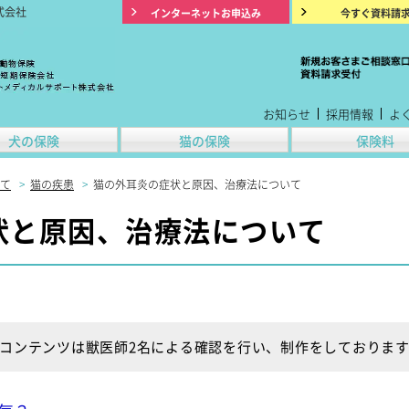
式会社
インターネットお申込み
今すぐ資料請
お知らせ
採用情報
よ
犬の保険
猫の保険
保険料
て
>
猫の疾患
>
猫の外耳炎の症状と原因、治療法について
状と原因、治療法について
コンテンツは獣医師2名による確認を行い、制作をしておりま