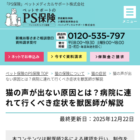
「PS保険」ペットメディカルサポート株式会社
インターネット申込
資料請求
保険
ペット保険のPS保険 TOP
>
猫の保険について
>
猫の症状
>
猫の声が出
ない原因とは？病院に連れて行くべき症状を獣医師が解説
猫の声が出ない原因とは？病院に連
れて行くべき症状を獣医師が解説
最終更新日：2025年12月22日
本コンテンツは獣医師2名による確認を行い、制作を