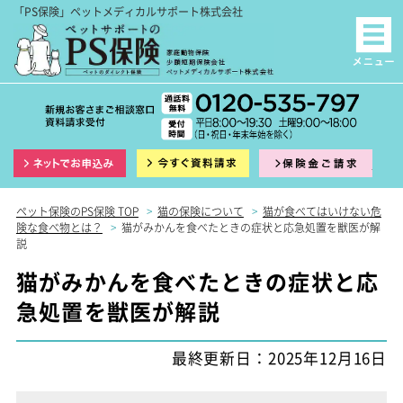
「PS保険」ペットメディカルサポート株式会社
インターネット申込
資料請求
保険
ペット保険のPS保険 TOP
>
猫の保険について
>
猫が食べてはいけない危
険な食べ物とは？
>
猫がみかんを食べたときの症状と応急処置を獣医が解
説
猫がみかんを食べたときの症状と応
急処置を獣医が解説
最終更新日：2025年12月16日