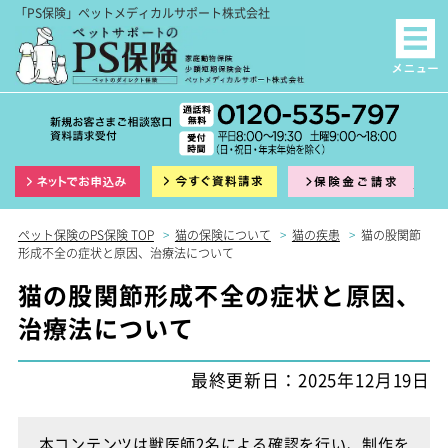
「PS保険」ペットメディカルサポート株式会社
インターネット申込
資料請求
保険
ペット保険のPS保険 TOP
>
猫の保険について
>
猫の疾患
>
猫の股関節
形成不全の症状と原因、治療法について
猫の股関節形成不全の症状と原因、
治療法について
最終更新日：2025年12月19日
本コンテンツは獣医師2名による確認を行い、制作を