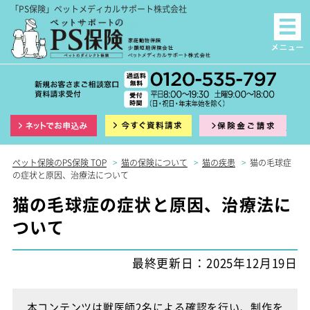
「PS保険」ペットメディカルサポート株式会社
インターネット申込
資料請求
保険
ペット保険のPS保険 TOP
>
猫の保険について
>
猫の疾患
>
猫の毛球症
の症状と原因、治療法について
猫の毛球症の症状と原因、治療法に
ついて
最終更新日：2025年12月19日
本コンテンツは獣医師2名による確認を行い、制作を