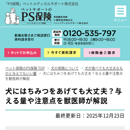
「PS保険」ペットメディカルサポート株式会社
インターネット申込
資料請求
保険
ペット保険のPS保険 TOP
>
犬の保険について
>
犬が食べても大丈夫なも
のと与えてもいい量
>
犬にはちみつをあげても大丈夫？与える量や注意点
を獣医師が解説
犬にはちみつをあげても大丈夫？与
える量や注意点を獣医師が解説
最終更新日：2025年12月23日