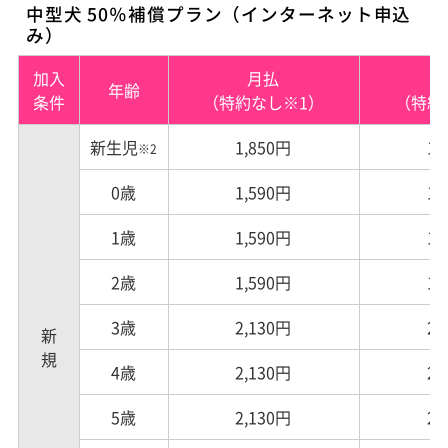
中型犬 50％補償プラン（インターネット申込
み）
加入
月払
年齢
条件
（特約なし※1）
（特約
新生児
1,850円
1,
※2
0歳
1,590円
1,
1歳
1,590円
1,
2歳
1,590円
1,
3歳
2,130円
2,
新規
4歳
2,130円
2,
5歳
2,130円
2,