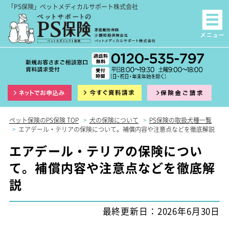
「PS保険」ペットメディカルサポート株式会社
インターネット申込
資料請求
保険
ペット保険のPS保険 TOP
>
犬の保険について
>
PS保険の取扱犬種一覧
>
エアデール・テリアの保険について。補償内容や注意点などを徹底解説
エアデール・テリアの保険につい
て。補償内容や注意点などを徹底解
説
最終更新日：2026年6月30日