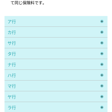
て同じ保険料です。
ア行
カ行
サ行
タ行
ナ行
ハ行
マ行
ヤ行
ラ行