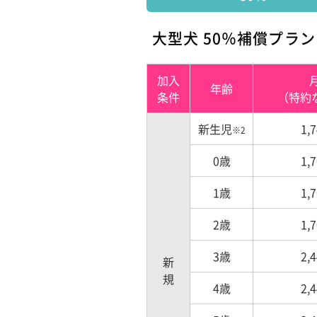
大型犬 50％補償プラ
加入
年齢
条件
（特約
新生児
1,
※2
0歳
1,
1歳
1,
2歳
1,
3歳
2,
新規
4歳
2,