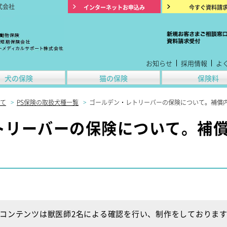
式会社
インターネットお申込み
今すぐ資料請
お知らせ
採用情報
よ
犬の保険
猫の保険
保険料
て
>
PS保険の取扱犬種一覧
>
ゴールデン・レトリーバーの保険について。補償
トリーバーの保険について。補
コンテンツは獣医師2名による確認を行い、制作をしておりま