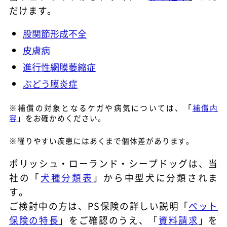
だけます。
股関節形成不全
皮膚病
進行性網膜萎縮症
ぶどう膜炎症
※補償の対象となるケガや病気については、「
補償内
容
」をお確かめください。
※罹りやすい疾患にはあくまで個体差があります。
ポリッシュ・ローランド・シープドッグは、当
社の「
犬種分類表
」から中型犬に分類されま
す。
ご検討中の方は、PS保険の詳しい説明「
ペット
保険の特長
」をご確認のうえ、「
資料請求
」を