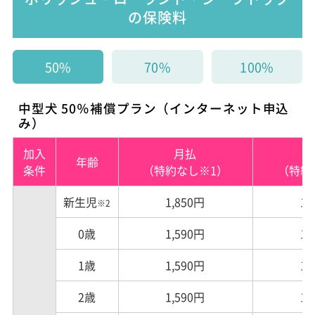
の保険料
50%
70%
100%
中型犬 50％補償プラン（インターネット申込
み）
加入
月払
年齢
条件
（特約なし※1）
（特約
新生児
1,850円
1,
※2
0歳
1,590円
1,
1歳
1,590円
1,
2歳
1,590円
1,