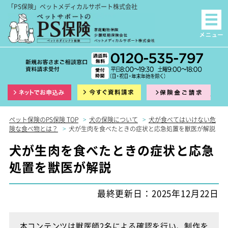
「PS保険」ペットメディカルサポート株式会社
インターネット申込
資料請求
保険
ペット保険のPS保険 TOP
>
犬の保険について
>
犬が食べてはいけない危
険な食べ物とは？
>
犬が生肉を食べたときの症状と応急処置を獣医が解説
犬が生肉を食べたときの症状と応急
処置を獣医が解説
最終更新日：2025年12月22日
本コンテンツは獣医師2名による確認を行い、制作を