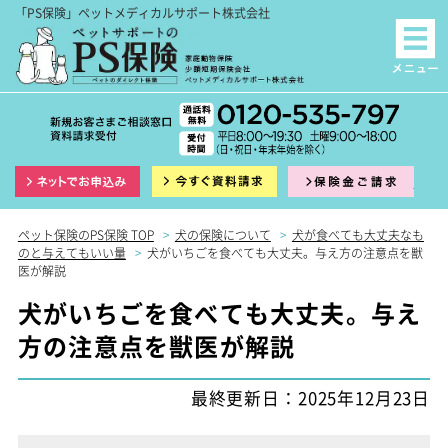
「PS保険」ペットメディカルサポート株式会社
インターネット申込
資料請求
保険
ペット保険のPS保険 TOP
>
犬の保険について
>
犬が食べても大丈夫なも
のと与えてもいい量
>
犬がいちごを食べても大丈夫。与え方の注意点を獣
医が解説
犬がいちごを食べても大丈夫。与え
方の注意点を獣医が解説
最終更新日：2025年12月23日