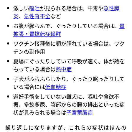
激しい
嘔吐
が見られる場合は、中毒や
急性膵
炎
、
急性腎不全
など
お腹が膨らんで、ぐったりしている場合は、
胃
拡張・胃捻転症候群
ワクチン接種後に顔が腫れている場合は、ワク
チンの副作用
夏場にぐったりしていて呼吸が速く、体が熱を
もっている場合は
熱中症
子犬がふらふらしたり、ぐったり眠ったりして
いる場合には
低血糖症
避妊手術をしていない雌犬に、嘔吐や食欲不
振、多飲多尿、陰部からの膿の排出といった症
状が見みられる場合は
子宮蓄膿症
繰り返しになりますが、これらの症状はほんの