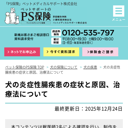
「PS保険」ペットメディカルサポート株式会社
インターネット申込
資料請求
保険
ペット保険のPS保険 TOP
>
犬の保険について
>
犬の疾患
>
犬の炎症性
腸疾患の症状と原因、治療法について
犬の炎症性腸疾患の症状と原因、治
療法について
最終更新日：2025年12月24日
本コンテンツは獣医師2名による確認を行い、制作を