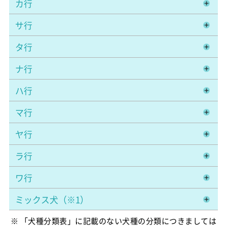
カ行
サ行
タ行
ナ行
ハ行
マ行
ヤ行
ラ行
ワ行
ミックス犬（※1）
※ 「犬種分類表」に記載のない犬種の分類につきましては