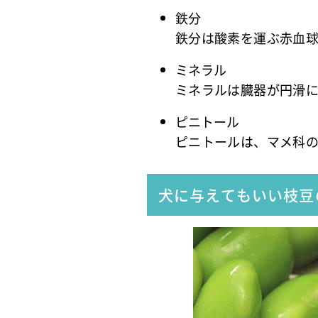
鉄分
鉄分は酸素を運ぶ赤血
ミネラル
ミネラルは臓器が円滑
ピニトール
ピニトールは、マメ科
犬に与えてもいい枝豆