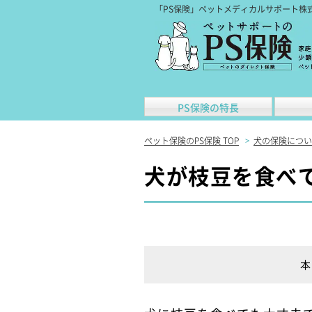
「PS保険」ペットメディカルサポート株
PS保険の特長
ペット保険のPS保険 TOP
>
犬の保険につい
犬が枝豆を食べ
本