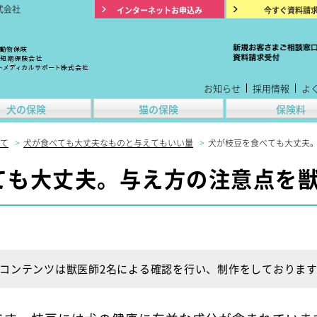
式会社
インターネットお申込み
今すぐ資料請
お知らせ
採用情報
よ
犬の保険
猫の保険
保険料
て
>
犬が食べても大丈夫なものと与えてもいい量
>
犬が枝豆を食べても大丈夫
ても大丈夫。与え方の注意点を
コンテンツは獣医師2名による確認を行い、制作をしておりま