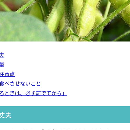
夫
量
注意点
食べさせないこと
るときは、必ず茹でてから」
丈夫