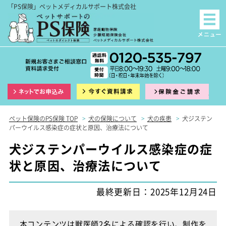
「PS保険」ペットメディカルサポート株式会社
インターネット申込
資料請求
保険
ペット保険のPS保険 TOP
>
犬の保険について
>
犬の疾患
>
犬ジステン
パーウイルス感染症の症状と原因、治療法について
犬ジステンパーウイルス感染症の症
状と原因、治療法について
最終更新日：2025年12月24日
本コンテンツは獣医師2名による確認を行い、制作を